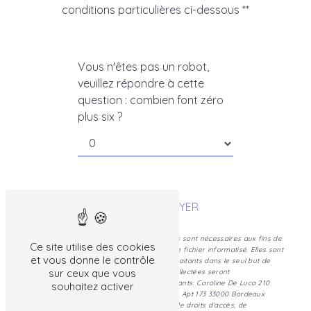
conditions particulières ci-dessous **
Vous n'êtes pas un robot,
veuillez répondre à cette
question : combien font zéro
plus six ?
ENVOYER
** Les données personnelles communiquées sont nécessaires aux fins de
Ce site utilise des cookies
vous contacter et sont enregistrées dans un fichier informatisé. Elles sont
et vous donne le contrôle
destinées à Caroline De Luca et ses sous-traitants dans le seul but de
sur ceux que vous
répondre à votre message. Les données collectées seront
communiquées aux seuls destinataires suivants: Caroline De Luca 210
souhaitez activer
rue de l'École Normale, Résidence Bellevue, Apt 173 33000 Bordeaux
psycho.deluca@gmail.com. Vous disposez de droits d’accès, de