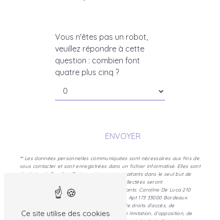
Vous n'êtes pas un robot,
veuillez répondre à cette
question : combien font
quatre plus cinq ?
ENVOYER
** Les données personnelles communiquées sont nécessaires aux fins de
vous contacter et sont enregistrées dans un fichier informatisé. Elles sont
destinées à Caroline De Luca et ses sous-traitants dans le seul but de
répondre à votre message. Les données collectées seront
communiquées aux seuls destinataires suivants: Caroline De Luca 210
rue de l'École Normale, Résidence Bellevue, Apt 173 33000 Bordeaux
psycho.deluca@gmail.com. Vous disposez de droits d’accès, de
Ce site utilise des cookies
rectification, d’effacement, de portabilité, de limitation, d’opposition, de