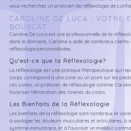
vous recherchez un praticien de réflexologie de confi
CAROLINE DE LUCA : VOTRE 
BOUSCAT
Caroline De Luca est une professionnelle de la réflex
dans le domaine, Caroline a aidé de nombreux clients 
réflexologie personnalisées.
Qu'est-ce que la Réflexologie?
La réflexologie est une pratique thérapeutique qui rep
corps correspond à une zone ou un point sur les pieds, 
ces zones, un praticien de réflexologie comme Caroline 
favoriser l'élimination des toxines du corps.
Les Bienfaits de la Réflexologie
Les bienfaits de la réflexologie sont nombreux et variés
à soulager les douleurs musculaires et articulaires, à 
système immunitaire, et à favoriser un meilleur sommei