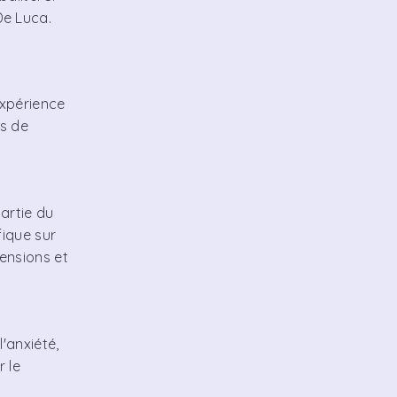
De Luca.
expérience
es de
artie du
fique sur
tensions et
l'anxiété,
r le