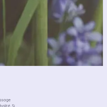
assage
alité. Si