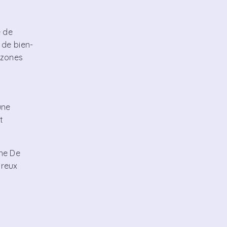
e de
 de bien-
 zones
une
t
ine De
breux